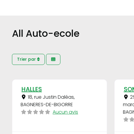
All Auto-ecole
Trier par
Favori
HALLES
SO
18, rue Justin Daléas
,
2
BAGNERES-DE-BIGORRE
mar
Aucun avis
BAGN