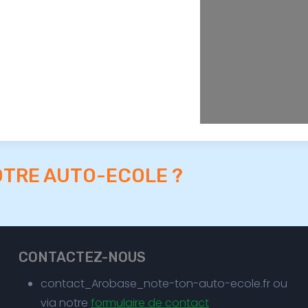
OTRE AUTO-ECOLE ?
CONTACTEZ-NOUS
contact_Arobase_note-ton-auto-ecole.fr ou
via notre
formulaire de contact