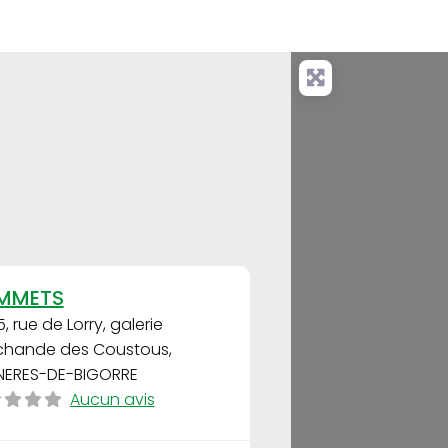
Favori
MMETS
5, rue de Lorry, galerie
chande des Coustous
,
ERES-DE-BIGORRE
Aucun avis