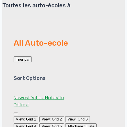
Toutes les auto-écoles à
All Auto-ecole
Trier par
Sort Options
Newest
Défaut
Note
Ville
Défaut
View: Grid 1
View: Grid 2
View: Grid 3
View: Grid 4
View: Grid 5
Affichage : Liste