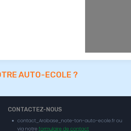
OTRE AUTO-ECOLE ?
CONTACTEZ-NOUS
contact_Arobase_note-ton-auto-ecole.fr ou
via notre
formulaire de contact