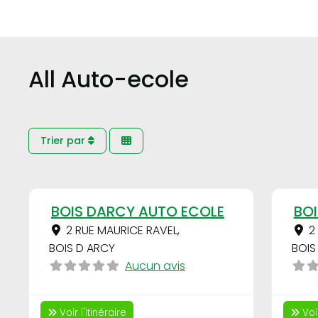
All Auto-ecole
Trier par
Favori
BOIS DARCY AUTO ECOLE
BO
2 RUE MAURICE RAVEL
,
2
BOIS D ARCY
BOIS
Aucun avis
Voir l'itinéraire
Voir