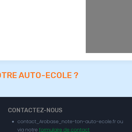
OTRE AUTO-ECOLE ?
CONTACTEZ-NOUS
contact_Arobase_note-ton-auto-ecole.fr ou
via notre
formulaire de contact