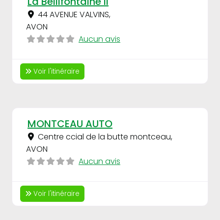
La Bellifontaine II
44 AVENUE VALVINS
,
AVON
Aucun avis
Voir l'itinéraire
Fav
MONTCEAU AUTO
Centre ccial de la butte montceau
,
AVON
Aucun avis
Voir l'itinéraire