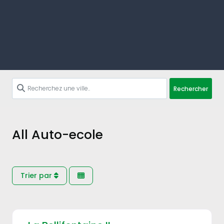
Rechercher
All Auto-ecole
Trier par
Fav