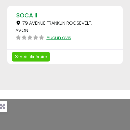
Fav
SOCA II
79 AVENUE FRANKLIN ROOSEVELT
,
AVON
Aucun avis
Voir l'itinéraire