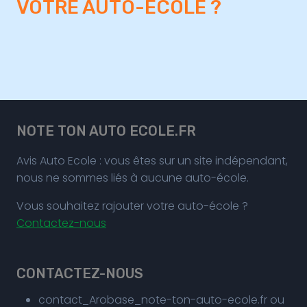
VOTRE AUTO-ECOLE ?
NOTE TON AUTO ECOLE.FR
Avis Auto Ecole : vous êtes sur un site indépendant,
nous ne sommes liés à aucune auto-école.
Vous souhaitez rajouter votre auto-école ?
Contactez-nous
CONTACTEZ-NOUS
contact_Arobase_note-ton-auto-ecole.fr ou