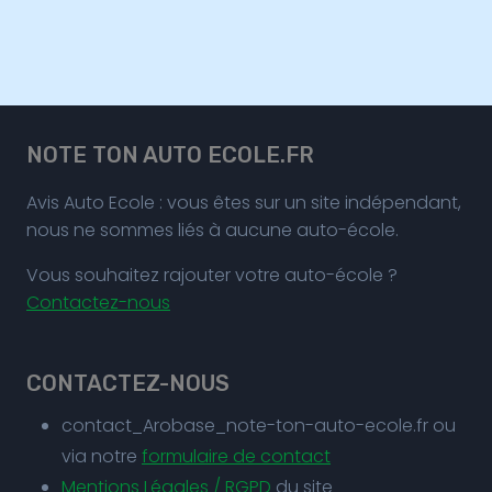
NOTE TON AUTO ECOLE.FR
Avis Auto Ecole : vous êtes sur un site indépendant,
nous ne sommes liés à aucune auto-école.
Vous souhaitez rajouter votre auto-école ?
Contactez-nous
CONTACTEZ-NOUS
contact_Arobase_note-ton-auto-ecole.fr ou
via notre
formulaire de contact
Mentions Légales / RGPD
du site