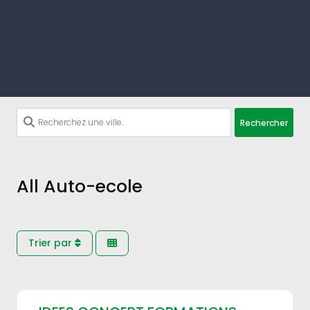
Rechercher
All Auto-ecole
Trier par
Fav