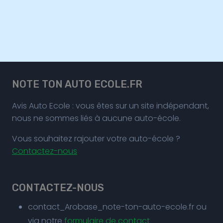
NOTE TON AUTO ECOLE.FR
Avis Auto Ecole : vous êtes sur un site indépendant,
nous ne sommes liés à aucune auto-école.
Vous souhaitez rajouter votre auto-école ?
Contactez-nous
CONTACTEZ-NOUS
contact_Arobase_note-ton-auto-ecole.fr ou
via notre
formulaire de contact