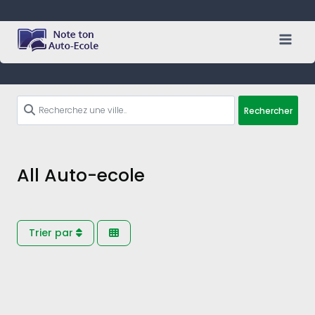
Skip
to
content
Rechercher
All Auto-ecole
Trier par