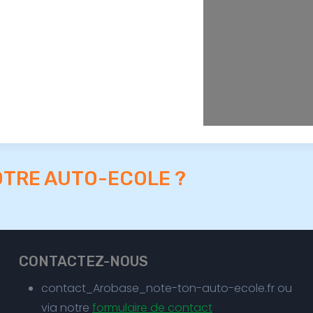
OTRE AUTO-ECOLE ?
CONTACTEZ-NOUS
contact_Arobase_note-ton-auto-ecole.fr ou
via notre
formulaire de contact