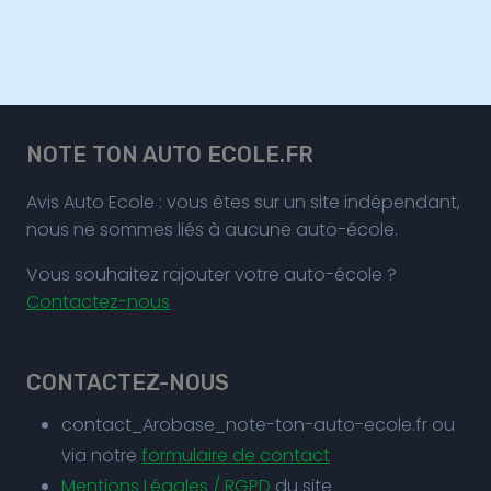
NOTE TON AUTO ECOLE.FR
Avis Auto Ecole : vous êtes sur un site indépendant,
nous ne sommes liés à aucune auto-école.
Vous souhaitez rajouter votre auto-école ?
Contactez-nous
CONTACTEZ-NOUS
contact_Arobase_note-ton-auto-ecole.fr ou
via notre
formulaire de contact
Mentions Légales / RGPD
du site