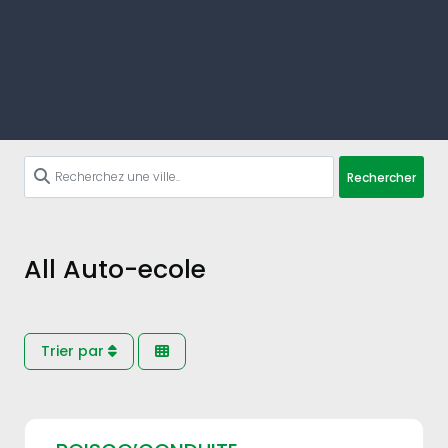
Rechercher
All Auto-ecole
Trier par
Fav