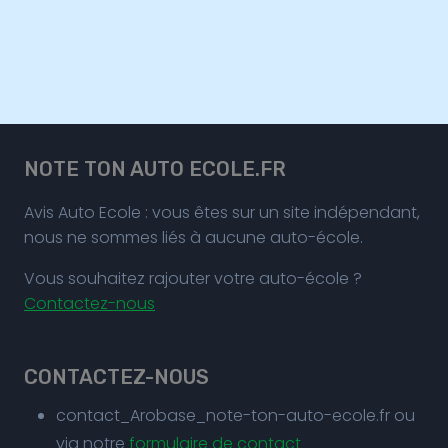
NOTE TON AUTO ECOLE.FR
Avis Auto Ecole : vous êtes sur un site indépendant,
nous ne sommes liés à aucune auto-école.
Vous souhaitez rajouter votre auto-école ?
Contactez-nous
CONTACTEZ-NOUS
contact_Arobase_note-ton-auto-ecole.fr ou
via notre
formulaire de contact