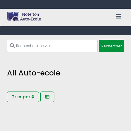
Skip
to
content
Rechercher
All Auto-ecole
Trier par