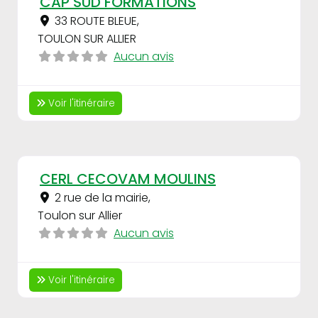
CAP SUD FORMATIONS
33 ROUTE BLEUE
,
TOULON SUR ALLIER
Aucun avis
Voir l'itinéraire
Fav
CERL CECOVAM MOULINS
2 rue de la mairie
,
Toulon sur Allier
Aucun avis
Voir l'itinéraire