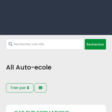
Rechercher
All Auto-ecole
Trier par
Fav