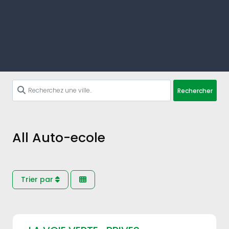
Rechercher
All Auto-ecole
Trier par
Fav