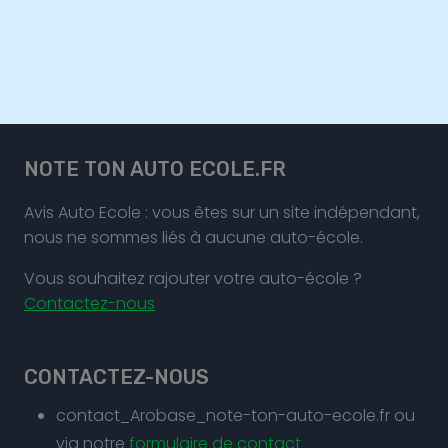
NOTE TON AUTO ECOLE.FR
Avis Auto Ecole : vous êtes sur un site indépendant,
nous ne sommes liés à aucune auto-école.
Vous souhaitez rajouter votre auto-école ?
Contactez-nous
CONTACTEZ-NOUS
contact_Arobase_note-ton-auto-ecole.fr ou
via notre
formulaire de contact