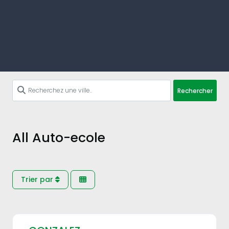
Rechercher
All Auto-ecole
Trier par
Fav