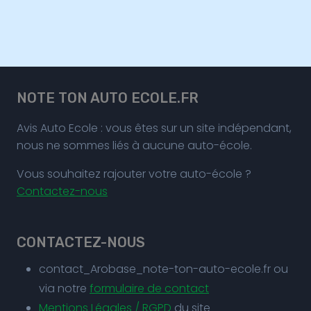
NOTE TON AUTO ECOLE.FR
Avis Auto Ecole : vous êtes sur un site indépendant,
nous ne sommes liés à aucune auto-école.
Vous souhaitez rajouter votre auto-école ?
Contactez-nous
CONTACTEZ-NOUS
contact_Arobase_note-ton-auto-ecole.fr ou
via notre
formulaire de contact
Mentions Légales / RGPD
du site