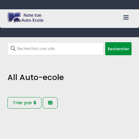
Skip
to
content
Rechercher
All Auto-ecole
Trier par