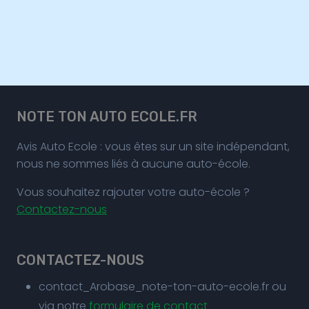
NOTE TON AUTO ECOLE.FR
Avis Auto Ecole : vous êtes sur un site indépendant,
nous ne sommes liés à aucune auto-école.
Vous souhaitez rajouter votre auto-école ?
Contactez-nous
CONTACTEZ-NOUS
contact_Arobase_note-ton-auto-ecole.fr ou
via notre
formulaire de contact