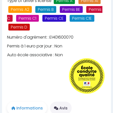
Type of driver's license
Permis A
Permis A1
Permis A2
Permis B
Permis BE
Permis 
C
Permis C1
Permis CE
Permis C1E
Permis D
Permis DE
Numéro d'agrément : E1401600070
Permis à 1 euro par jour : Non
Auto école associative : Non
Informations
Avis