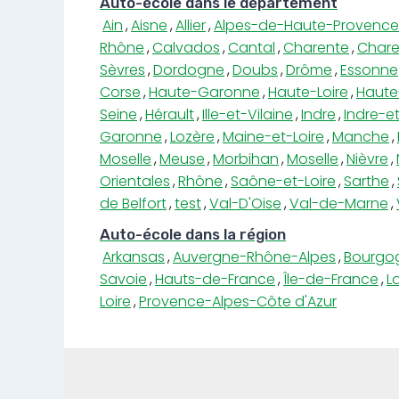
Auto-école dans le département
Ain
,
Aisne
,
Allier
,
Alpes-de-Haute-Provence
Rhône
,
Calvados
,
Cantal
,
Charente
,
Chare
Sèvres
,
Dordogne
,
Doubs
,
Drôme
,
Essonne
Corse
,
Haute-Garonne
,
Haute-Loire
,
Haute
Seine
,
Hérault
,
Ille-et-Vilaine
,
Indre
,
Indre-et
Garonne
,
Lozère
,
Maine-et-Loire
,
Manche
,
Moselle
,
Meuse
,
Morbihan
,
Moselle
,
Nièvre
,
Orientales
,
Rhône
,
Saône-et-Loire
,
Sarthe
,
de Belfort
,
test
,
Val-D'Oise
,
Val-de-Marne
,
Auto-école dans la région
Arkansas
,
Auvergne-Rhône-Alpes
,
Bourgo
Savoie
,
Hauts-de-France
,
Île-de-France
,
L
Loire
,
Provence-Alpes-Côte d'Azur