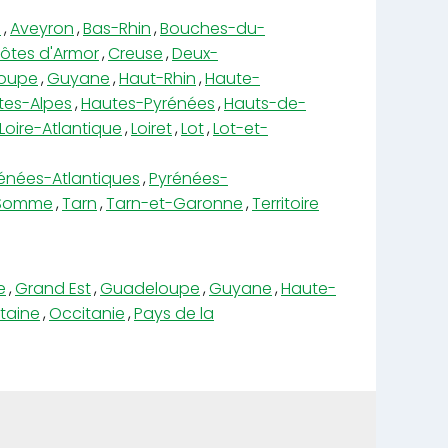
e
,
Aveyron
,
Bas-Rhin
,
Bouches-du-
ôtes d'Armor
,
Creuse
,
Deux-
oupe
,
Guyane
,
Haut-Rhin
,
Haute-
tes-Alpes
,
Hautes-Pyrénées
,
Hauts-de-
Loire-Atlantique
,
Loiret
,
Lot
,
Lot-et-
énées-Atlantiques
,
Pyrénées-
Somme
,
Tarn
,
Tarn-et-Garonne
,
Territoire
e
,
Grand Est
,
Guadeloupe
,
Guyane
,
Haute-
taine
,
Occitanie
,
Pays de la