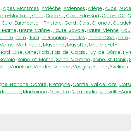
,
Alpes-Maritimes
,
Ardèche
,
Ardennes
,
Ariège
,
Aube
,
Aud
nte-Maritime
,
Cher
,
Corrèze
,
Corse-du-Sud
,
Côte-d'Or
,
C
,
Eure
,
Eure-et-Loir
,
Finistère
,
Gard
,
Gers
,
Gironde
,
Guadel
-Marne
,
Haute-Saône
,
Haute-Savoie
,
Haute-Vienne
,
Hau
-Loire
,
Isère
,
Jura
,
La Réunion
,
Landes
,
Loir-et-Cher
,
Loire
,
Marne
,
Martinique
,
Mayenne
,
Mayotte
,
Meurthe-et-
Nord
,
Oise
,
Orne
,
Paris
,
Pas-de-Calais
,
Puy-de-Dôme
,
Pyr
Savoie
,
Seine-et-Marne
,
Seine-Maritime
,
Seine-St-Denis
,
Var
,
Vaucluse
,
Vendée
,
Vienne
,
Vosges
,
Yonne
,
Yvelines
gne-Franche-Comté
,
Bretagne
,
Centre-Val de Loire
,
Cors
a Réunion
,
Martinique
,
Mayotte
,
Normandie
,
Nouvelle-Aqui