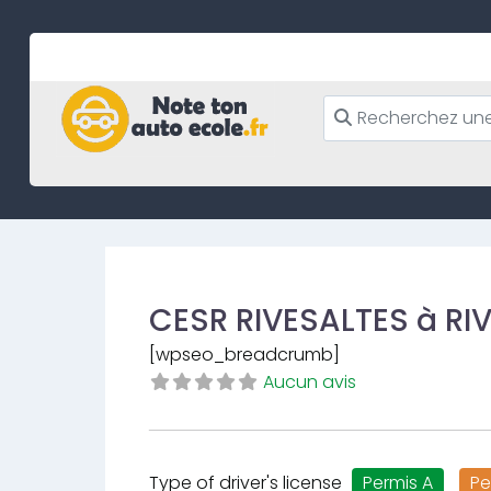
Skip
to
content
CESR RIVESALTES à RI
[wpseo_breadcrumb]
Aucun avis
Type of driver's license
Permis A
Pe