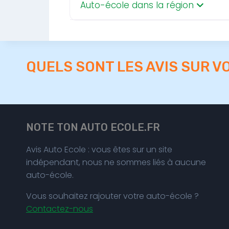
Auto-école dans la région
QUELS SONT LES AVIS SUR V
NOTE TON AUTO ECOLE.FR
Avis Auto Ecole : vous êtes sur un site
indépendant, nous ne sommes liés à aucune
auto-école.
Vous souhaitez rajouter votre auto-école ?
Contactez-nous