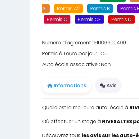
A1
Permis A2
Permis B
Permis 
Permis C
Permis CE
Permis D
Permis DE
Numéro d'agrément : E1006600490
Permis à 1 euro par jour : Oui
Auto école associative : Non
Informations
Avis
Quelle est la meilleure auto-école à
RIV
Où effectuer un stage à
RIVESALTES po
Découvrez tous
les avis sur les auto