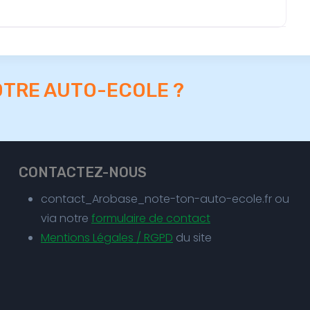
OTRE AUTO-ECOLE ?
CONTACTEZ-NOUS
contact_Arobase_note-ton-auto-ecole.fr ou
via notre
formulaire de contact
Mentions Légales / RGPD
du site