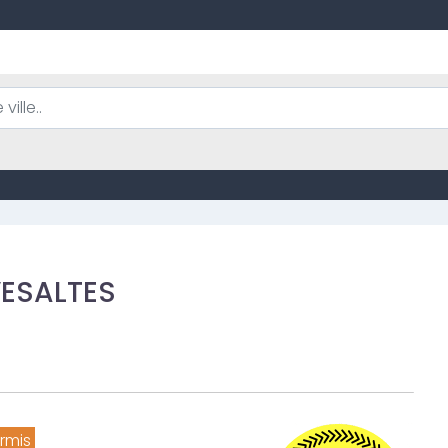
VESALTES
rmis 