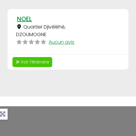
Auto Ecole
Fav
NOEL
Quartier Djivéléhé
,
DZOUMOGNE
Aucun avis
Voir l'itinéraire