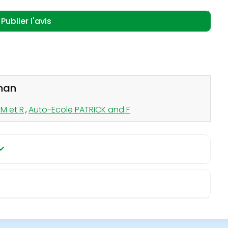
gnan
 M et R
,
Auto-Ecole PATRICK and F