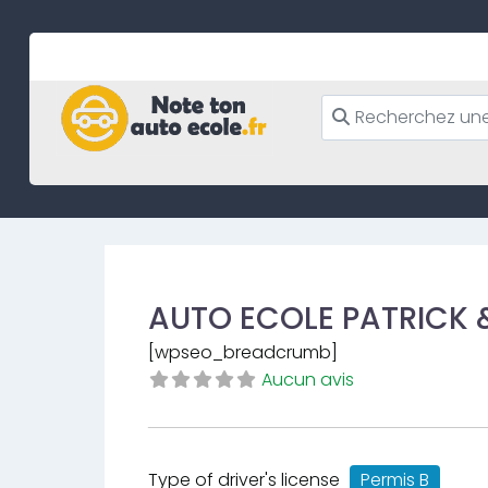
Skip
to
content
AUTO ECOLE PATRICK 
[wpseo_breadcrumb]
Aucun avis
Type of driver's license
Permis B