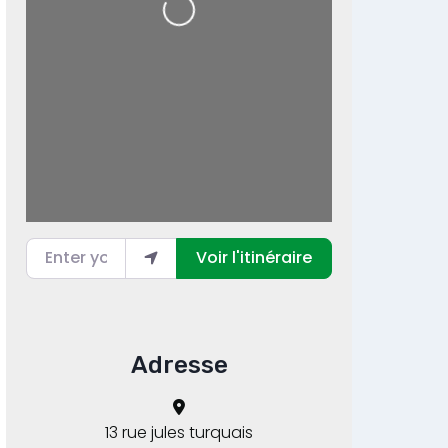
Loading...
Enter your location
Voir l'itinéraire
Adresse
13 rue jules turquais