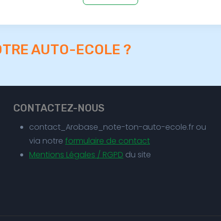
OTRE AUTO-ECOLE ?
CONTACTEZ-NOUS
contact_Arobase_note-ton-auto-ecole.fr ou
via notre
formulaire de contact
Mentions Légales / RGPD
du site