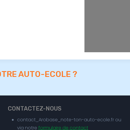
OTRE AUTO-ECOLE ?
CONTACTEZ-NOUS
contact_Arobase_note-ton-auto-ecole.fr ou
via notre
formulaire de contact