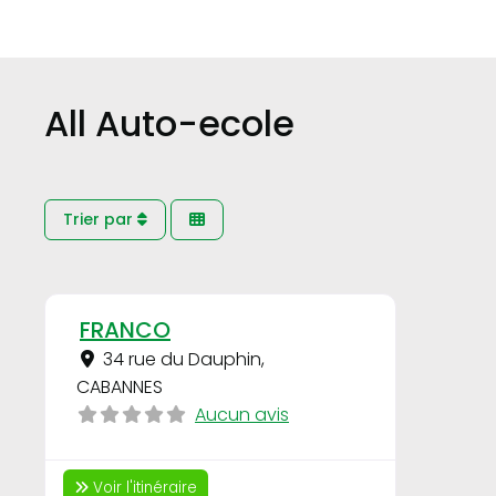
All Auto-ecole
Trier par
Favori
FRANCO
34 rue du Dauphin
,
CABANNES
Aucun avis
Voir l'itinéraire