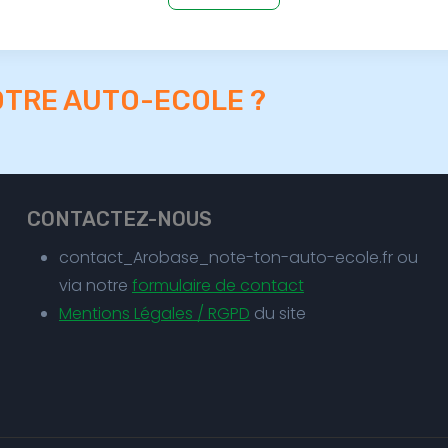
OTRE AUTO-ECOLE ?
CONTACTEZ-NOUS
contact_Arobase_note-ton-auto-ecole.fr ou
via notre
formulaire de contact
Mentions Légales / RGPD
du site