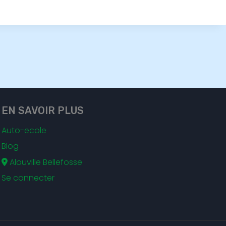
EN SAVOIR PLUS
Auto-ecole
Blog
Alouville Bellefosse
Se connecter