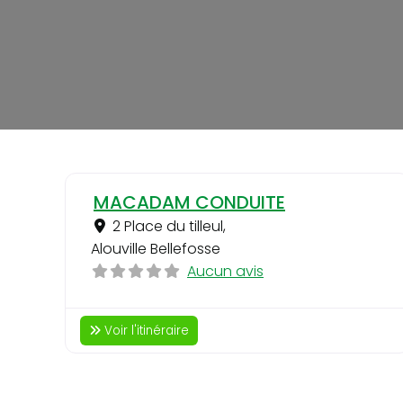
MACADAM CONDUITE
2 Place du tilleul
,
Alouville Bellefosse
Aucun avis
Voir l'itinéraire