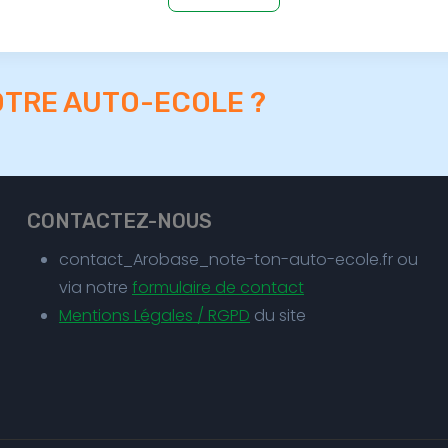
OTRE AUTO-ECOLE ?
CONTACTEZ-NOUS
contact_Arobase_note-ton-auto-ecole.fr ou
via notre
formulaire de contact
Mentions Légales / RGPD
du site