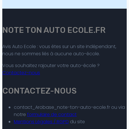
NOTE TON AUTO ECOLE.FR
Avis Auto Ecole : vous êtes sur un site indépendant,
nous ne sommes liés à aucune auto-école.
Vous souhaitez rajouter votre auto-école ?
Contactez-nous
CONTACTEZ-NOUS
contact_Arobase_note-ton-auto-ecole.fr ou via
notre
formulaire de contact
Mentions Légales / RGPD
du site