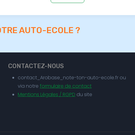
OTRE AUTO-ECOLE ?
CONTACTEZ-NOUS
contact_Arobase_note-ton-auto-ecole.fr ou
via notre
formulaire de contact
Mentions Légales / RGPD
du site