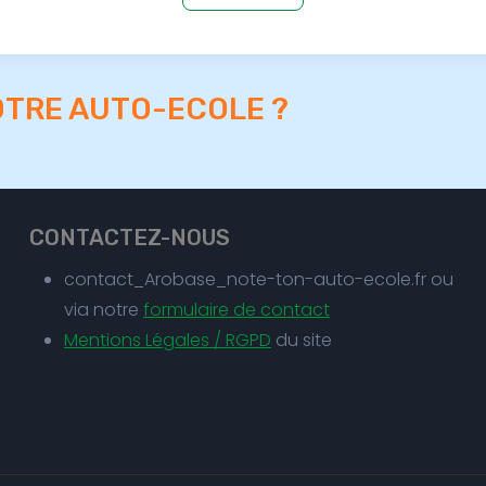
OTRE AUTO-ECOLE ?
CONTACTEZ-NOUS
contact_Arobase_note-ton-auto-ecole.fr ou
via notre
formulaire de contact
Mentions Légales / RGPD
du site