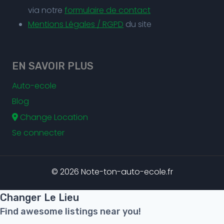
via notre
formulaire de contact
Mentions Légales / RGPD
du site
EN SAVOIR PLUS
Auto-ecole
Blog
Change Location
Se connecter
© 2026 Note-ton-auto-ecole.fr
Changer Le Lieu
Find awesome listings near you!