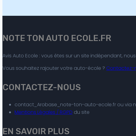
NOTE TON AUTO ECOLE.FR
Avis Auto Ecole : vous êtes sur un site indépendant, no
Vous souhaitez rajouter votre auto-école ?
Contactez-
CONTACTEZ-NOUS
contact_Arobase_note-ton-auto-ecole.fr ou via 
Mentions Légales / RGPD
du site
EN SAVOIR PLUS