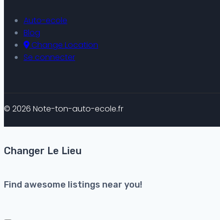
Auto-ecole
Blog
Change Location
Se connecter
© 2026 Note-ton-auto-ecole.fr
Changer Le Lieu
Find awesome listings near you!