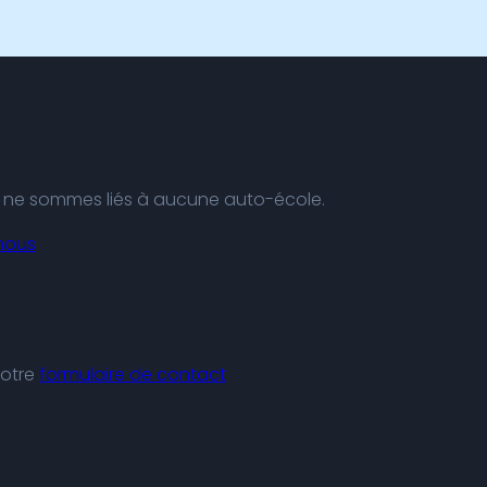
us ne sommes liés à aucune auto-école.
nous
notre
formulaire de contact