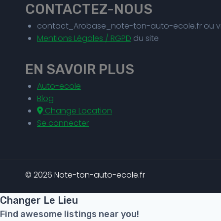
CONTACTEZ-NOUS
contact_Arobase_note-ton-auto-ecole.fr ou v
Mentions Légales / RGPD
du site
EN SAVOIR PLUS
Auto-ecole
Blog
Change Location
Se connecter
© 2026 Note-ton-auto-ecole.fr
Changer Le Lieu
Find awesome listings near you!