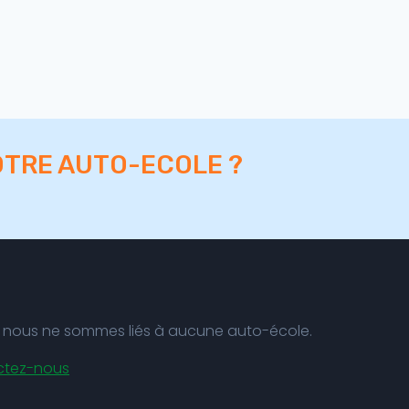
OTRE AUTO-ECOLE ?
nt, nous ne sommes liés à aucune auto-école.
ctez-nous