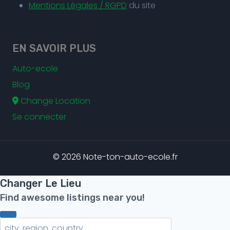
Mentions Légales / RGPD
du site
EN SAVOIR PLUS
Auto-ecole
Blog
Change Location
Se connecter
© 2026 Note-ton-auto-ecole.fr
Changer Le Lieu
Find awesome listings near you!
Changer Le Lieu