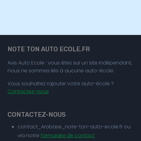
NOTE TON AUTO ECOLE.FR
Avis Auto Ecole : vous êtes sur un site indépendant,
nous ne sommes liés à aucune auto-école.
Vous souhaitez rajouter votre auto-école ?
Contactez-nous
CONTACTEZ-NOUS
contact_Arobase_note-ton-auto-ecole.fr ou
via notre
formulaire de contact