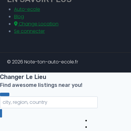
Auto-ecole
Blog
Change Location
Se connecter
© 2026 Note-ton-auto-ecole.fr
Changer Le Lieu
Find awesome listings near you!
Changer Le Lieu
Auto-ecole
Blog