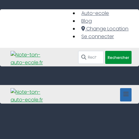
Skip
to
Auto-ecole
content
Blog
Change Location
Se connecter
Rechercher