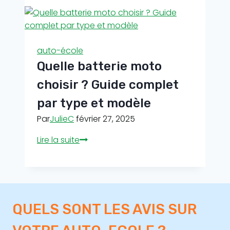
?
du
permis
de
conduire
auto-école
sans
Quelle batterie moto
le
code
choisir ? Guide complet
par type et modèle
Par
JulieC
février 27, 2025
Quelle
Lire la suite
batterie
moto
choisir
?
Guide
QUELS SONT LES AVIS SUR
complet
par