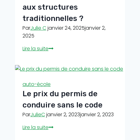
permis
aux structures
de
conduire
traditionnelles ?
?
Par
Julie C
janvier 24, 2025
janvier 2,
2025
Les
Lire la suite
auto-
écoles
en
ligne
auto-école
sont
Le prix du permis de
elles
une
conduire sans le code
alternative
Par
JulieC
janvier 2, 2023
janvier 2, 2023
aux
structures
Le
Lire la suite
traditionnelles
prix