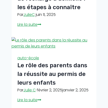
les étapes à connaître
Par
JulieC
juin 11, 2025
Installation
Lire la suite
d’une
borne
de
recharge
à
auto-école
domicile
Le rôle des parents dans
:
les
la réussite au permis de
étapes
leurs enfants
à
Par
Julie C
février 2, 2025
janvier 2, 2025
connaître
Le
Lire la suite
rôle