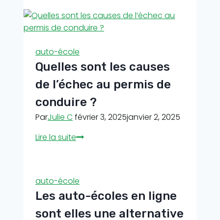
des
parents
dans
la
auto-école
réussite
Quelles sont les causes
au
permis
de l’échec au permis de
de
conduire ?
leurs
Par
Julie C
février 3, 2025
janvier 2, 2025
enfants
Quelles
Lire la suite
sont
les
causes
auto-école
de
Les auto-écoles en ligne
l’échec
au
sont elles une alternative