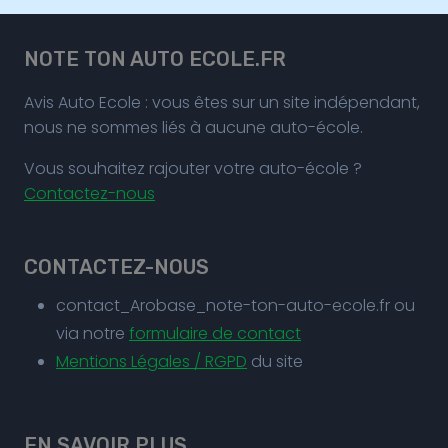
NOTE TON AUTO ECOLE.FR
Avis Auto Ecole : vous êtes sur un site indépendant,
nous ne sommes liés à aucune auto-école.
Vous souhaitez rajouter votre auto-école ?
Contactez-nous
CONTACTEZ-NOUS
contact_Arobase_note-ton-auto-ecole.fr ou
via notre
formulaire de contact
Mentions Légales / RGPD
du site
EN SAVOIR PLUS