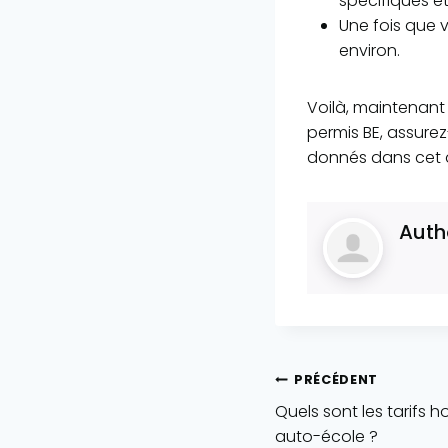
spécifiques et
Une fois que 
environ.
Voilà, maintenant 
permis BE, assure
donnés dans cet a
Auth
Navigation
PRÉCÉDENT
Quels sont les tarifs 
de
auto-école ?