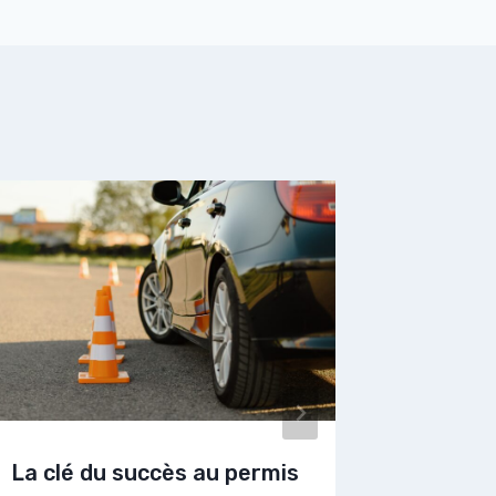
La sécu
entrepr
nationa
Par
Julie C
La clé du succès au permis