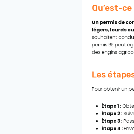
Qu’est-ce 
Un permis de con
légers, lourds o
souhaitent condui
permis BE peut é
des engins agricol
Les étapes
Pour obtenir un pe
Étape 1 :
Obten
Étape 2 :
Suiv
Étape 3 :
Pass
Étape 4 :
Envo