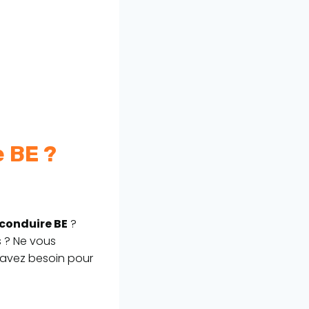
e BE ?
 conduire BE
?
s ? Ne vous
s avez besoin pour