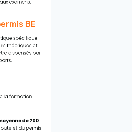
s aux examens.
permis BE
atique spécifique
rs théoriques et
être dispensés par
ports.
ue la formation
n moyenne de 700
 route et du permis