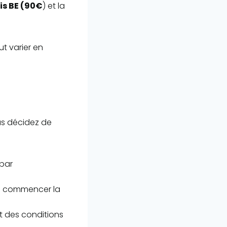
is BE (90€
) et la
ut varier en
us décidez de
 par
de commencer la
t des conditions