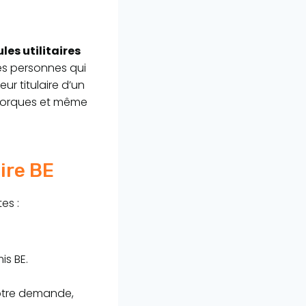
es utilitaires
es personnes qui
r titulaire d’un
emorques et même
ire BE
es :
is BE.
otre demande,