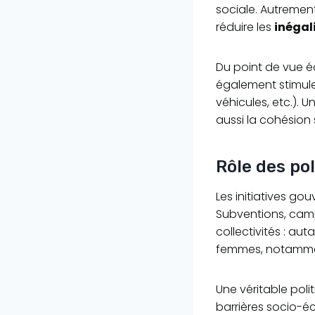
sociale. Autrement
réduire les
inéga
Du point de vue 
également stimule
véhicules, etc.).
aussi la cohésion 
Rôle des po
Les initiatives go
Subventions, camp
collectivités : au
femmes, notamment
Une véritable poli
barrières socio-éc