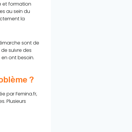
e et formation
les au sein du
ectement la
démarche sont de
é de suivre des
 en ont besoin.
roblème ?
ée par Femina.fr,
. Plusieurs