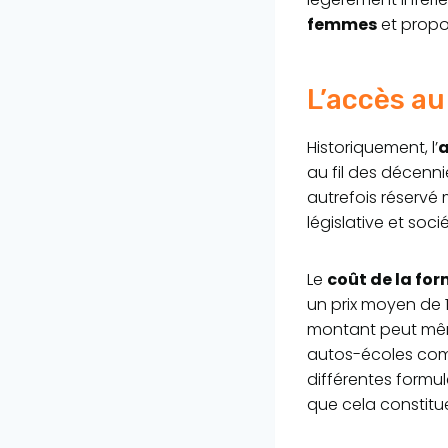
femmes
et propo
L’accès au
Historiquement, l’
a
au fil des décenn
autrefois réservé 
législative et soc
Le
coût de la fo
un prix moyen de 1
montant peut même
autos-écoles c
différentes formul
que cela constitu