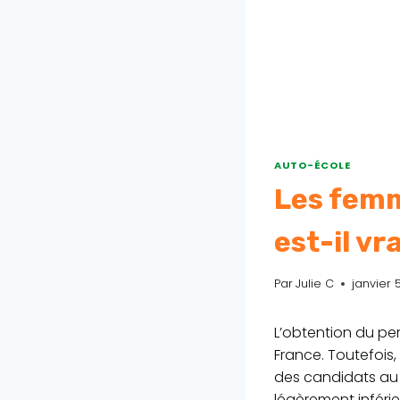
AUTO-ÉCOLE
Les femm
est-il vr
Par
Julie C
janvier 
L’obtention du pe
France. Toutefois,
des candidats au
légèrement inférie