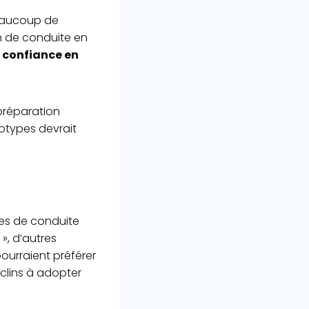
Beaucoup de
n de conduite en
a
confiance en
 préparation
éotypes devrait
yles de conduite
», d’autres
ourraient préférer
clins à adopter