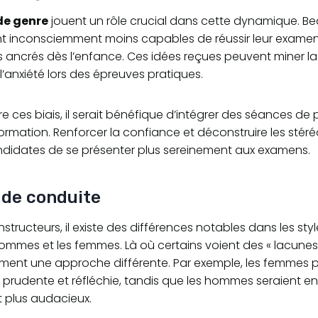
de genre
jouent un rôle crucial dans cette dynamique. 
t inconsciemment moins capables de réussir leur exame
s ancrés dès l’enfance. Ces idées reçues peuvent miner l
’anxiété lors des épreuves pratiques.
tre ces biais, il serait bénéfique d’intégrer des séances de
ormation. Renforcer la confiance et déconstruire les stér
didates de se présenter plus sereinement aux examens.
 de conduite
instructeurs, il existe des différences notables dans les st
ommes et les femmes. Là où certains voient des « lacunes 
ment une approche différente. Par exemple, les femmes p
 prudente et réfléchie, tandis que les hommes seraient en
plus audacieux.