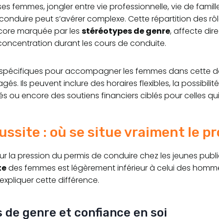
 femmes, jongler entre vie professionnelle, vie de famill
conduire peut s’avérer complexe. Cette répartition des rô
ncore marquée par les
stéréotypes de genre
, affecte dir
a concentration durant les cours de conduite.
pécifiques pour accompagner les femmes dans cette 
gés. Ils peuvent inclure des horaires flexibles, la possibilit
s ou encore des soutiens financiers ciblés pour celles qui
ussite : où se situe vraiment le p
r la pression du permis de conduire chez les jeunes publi
te
des femmes est légèrement inférieur à celui des hommes
xpliquer cette différence.
 de genre et confiance en soi