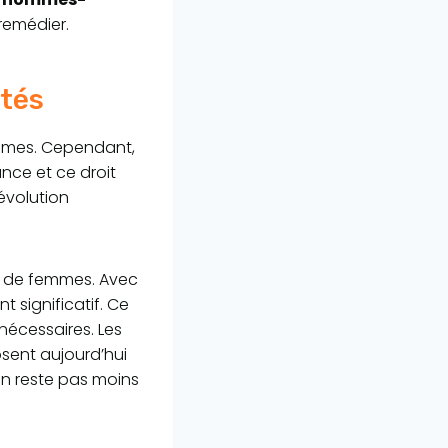
remédier.
ités
ommes. Cependant,
nce et ce droit
évolution
p de femmes. Avec
 significatif. Ce
nécessaires. Les
ent aujourd’hui
’en reste pas moins