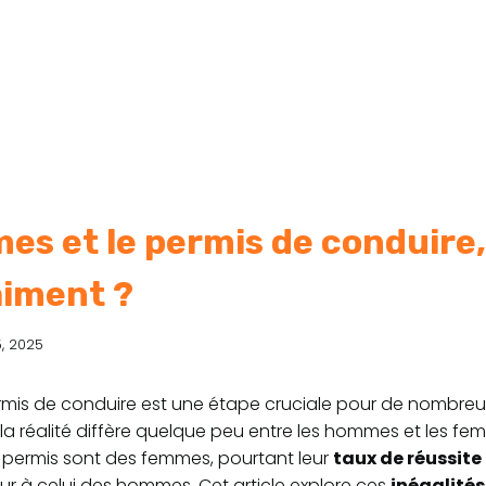
es et le permis de conduire,
aiment ?
5, 2025
rmis de conduire est une étape cruciale pour de nombre
 la réalité diffère quelque peu entre les hommes et les fe
 permis sont des femmes, pourtant leur
taux de réussite
ur à celui des hommes. Cet article explore ces
inégalité