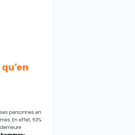
 qu’en
uses personnes en
mmes. En effet, 53%
demeure
s hommes-