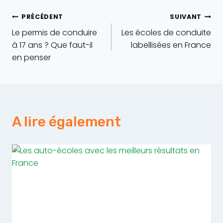
Navigation
PRÉCÉDENT
SUIVANT
Le permis de conduire
Les écoles de conduite
de
à 17 ans ? Que faut-il
labellisées en France
en penser
l’article
A lire également