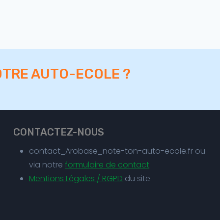
OTRE AUTO-ECOLE ?
CONTACTEZ-NOUS
contact_Arobase_note-ton-auto-ecole.fr ou
via notre
formulaire de contact
Mentions Légales / RGPD
du site