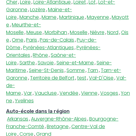
Cher
,
Loire
,
Loire-Atlantique
,
Loiret
,
Lot
,
Lot-et-
Garonne
,
Lozère
,
Maine-et-
Loire
,
Manche
,
Marne
,
Martinique
,
Mayenne
,
Mayott
e
,
Meurthe-et-
Moselle
,
Meuse
,
Morbihan
,
Moselle
,
Nièvre
,
Nord
,
Ois
e
,
Orne
,
Paris
,
Pas-de-Calais
,
Puy-de-
Dôme
,
Pyrénées-Atlantiques
,
Pyrénées-
Orientales
,
Rhône
,
Saône-et-
Loire
,
Sarthe
,
Savoie
,
Seine-et-Marne
,
Seine-
Maritime
,
Seine-St-Denis
,
Somme
,
Tarn
,
Tarn-et-
Garonne
,
Territoire de Belfort
,
test
,
Val-D'Oise
,
Val-
de-
Marne
,
Var
,
Vaucluse
,
Vendée
,
Vienne
,
Vosges
,
Yon
ne
,
Yvelines
Auto-école dans la région
Arkansas
,
Auvergne-Rhône-Alpes
,
Bourgogne-
Franche-Comté
,
Bretagne
,
Centre-Val de
Loire
,
Corse
,
Grand