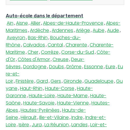
Auto-école dans le département
Ain
,
Aisne
,
Allier
,
Alpes-de-Haute-Provence
,
Alpes-
Maritimes
,
Ardèche
,
Ardennes
,
Ariège
,
Aube
,
Aude
,
Aveyron
,
Bas-Rhin
,
Bouches-du-
Rhône
,
Calvados
,
Cantal
,
Charente
,
Charente-
Maritime
,
Cher
,
Corrèze
,
Corse-du-Sud
,
Côte-
d'Or
,
Côtes d'Armor
,
Creuse
,
Deux-
Sèvres
,
Dordogne
,
Doubs
,
Drôme
,
Essonne
,
Eure
,
Eu
re-et-
Loir
,
Finistère
,
Gard
,
Gers
,
Gironde
,
Guadeloupe
,
Gu
yane
,
Haut-Rhin
,
Haute-Corse
,
Haute-
Garonne
,
Haute-Loire
,
Haute-Marne
,
Haute-
Saône
,
Haute-Savoie
,
Haute-Vienne
,
Hautes-
Alpes
,
Hautes-Pyrénées
,
Hauts-de-
Seine
,
Hérault
,
Ille-et-Vilaine
,
Indre
,
Indre-et-
Loire
,
Isère
,
Jura
,
La Réunion
,
Landes
,
Loir-et-