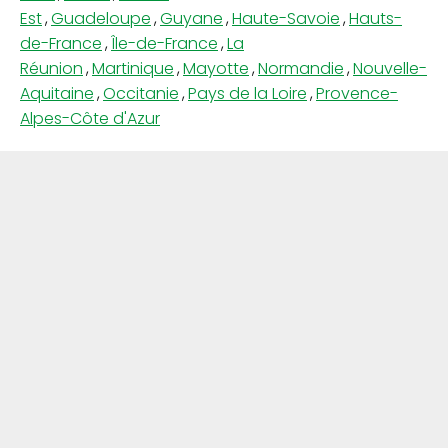
Est
,
Guadeloupe
,
Guyane
,
Haute-Savoie
,
Hauts-
de-France
,
Île-de-France
,
La
Réunion
,
Martinique
,
Mayotte
,
Normandie
,
Nouvelle-
Aquitaine
,
Occitanie
,
Pays de la Loire
,
Provence-
Alpes-Côte d'Azur