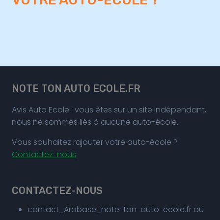
NOTE TON AUTO ECOLE.FR
Avis Auto Ecole : vous êtes sur un site indépendant,
nous ne sommes liés à aucune auto-école.
Vous souhaitez rajouter votre auto-école ?
Contactez-nous
CONTACTEZ-NOUS
contact_Arobase_note-ton-auto-ecole.fr ou