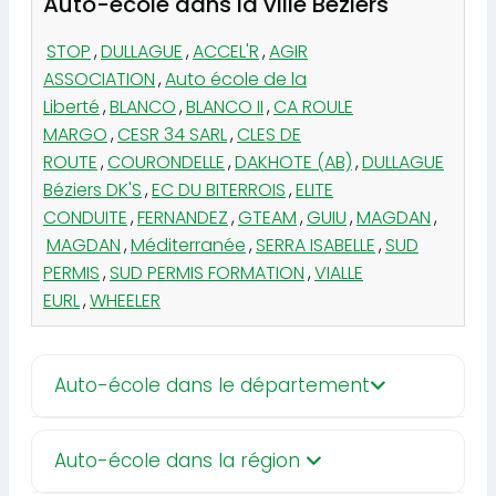
Auto-école dans la ville Béziers
STOP
,
DULLAGUE
,
ACCEL'R
,
AGIR
ASSOCIATION
,
Auto école de la
Liberté
,
BLANCO
,
BLANCO II
,
CA ROULE
MARGO
,
CESR 34 SARL
,
CLES DE
ROUTE
,
COURONDELLE
,
DAKHOTE (AB)
,
DULLAGUE
Béziers DK'S
,
EC DU BITERROIS
,
ELITE
CONDUITE
,
FERNANDEZ
,
GTEAM
,
GUIU
,
MAGDAN
,
MAGDAN
,
Méditerranée
,
SERRA ISABELLE
,
SUD
PERMIS
,
SUD PERMIS FORMATION
,
VIALLE
EURL
,
WHEELER
Auto-école dans le département
Auto-école dans la région