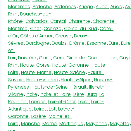
Maritimes
,
Ardèche
,
Ardennes
,
Ariège
,
Aube
,
Aude
,
Av
Rhin
,
Bouches-du-
Rhône
,
Calvados
,
Cantal
,
Charente
,
Charente-
Maritime
,
Cher
,
Corrèze
,
Corse-du-Sud
,
Côte-
d'Or
,
Côtes d'Armor
,
Creuse
,
Deux-
Sèvres
,
Dordogne
,
Doubs
,
Drôme
,
Essonne
,
Eure
,
Eure
et-
Loir
,
Finistère
,
Gard
,
Gers
,
Gironde
,
Guadeloupe
,
Guy
Rhin
,
Haute-Corse
,
Haute-Garonne
,
Haute-
Loire
,
Haute-Marne
,
Haute-Saône
,
Haute-
Savoie
,
Haute-Vienne
,
Hautes-Alpes
,
Hautes-
Pyrénées
,
Hauts-de-Seine
,
Hérault
,
Ille-et-
Vilaine
,
Indre
,
Indre-et-Loire
,
Isère
,
Jura
,
La
Réunion
,
Landes
,
Loir-et-Cher
,
Loire
,
Loire-
Atlantique
,
Loiret
,
Lot
,
Lot-et-
Garonne
,
Lozère
,
Maine-et-
Loire
,
Manche
,
Marne
,
Martinique
,
Mayenne
,
Mayotte
,
et-