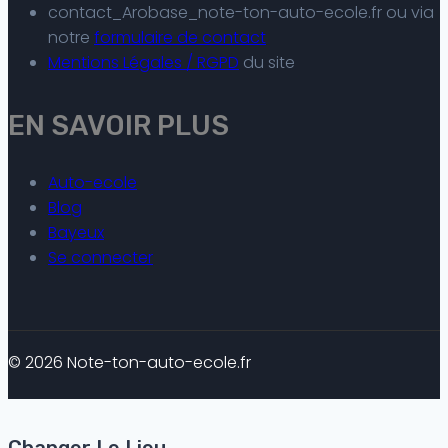
contact_Arobase_note-ton-auto-ecole.fr ou via
notre
formulaire de contact
Mentions Légales / RGPD
du site
EN SAVOIR PLUS
Auto-ecole
Blog
Bayeux
Se connecter
© 2026 Note-ton-auto-ecole.fr
Changer Le Lieu