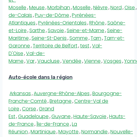
Moselle
,
Meuse
,
Morbihan
,
Moselle
,
Nièvre
,
Nord
,
Oise
,
de-Calais
,
Puy-de-Dôme
,
Pyrénées-
Atlantiques
,
Pyrénées-Orientales
,
Rhône
,
Saône-
et-Loire
,
Sarthe
,
Savoie
,
Seine-et-Marne
,
Seine-
Maritime
,
Seine-St-Denis
,
Somme
,
Tarn
,
Tarn-et-
Garonne
,
Territoire de Belfort
,
test
,
Val-
D'Oise
,
Val-de-
Marne
,
Var
,
Vaucluse
,
Vendée
,
Vienne
,
Vosges
,
Yonn
Auto-école dans la région
Arkansas
,
Auvergne-Rhône-Alpes
,
Bourgogne-
Franche-Comté
,
Bretagne
,
Centre-Val de
Loire
,
Corse
,
Grand
Est
,
Guadeloupe
,
Guyane
,
Haute-Savoie
,
Hauts-
de-France
,
Île-de-France
,
La
Réunion
,
Martinique
,
Mayotte
,
Normandie
,
Nouvelle-