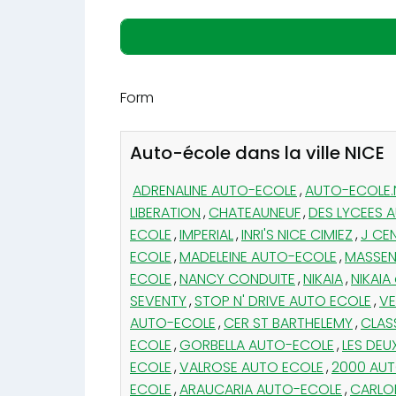
Form
Auto-école dans la ville NICE
ADRENALINE AUTO-ECOLE
,
AUTO-ECOLE.
LIBERATION
,
CHATEAUNEUF
,
DES LYCEES 
ECOLE
,
IMPERIAL
,
INRI'S NICE CIMIEZ
,
J CE
ECOLE
,
MADELEINE AUTO-ECOLE
,
MASSEN
ECOLE
,
NANCY CONDUITE
,
NIKAIA
,
NIKAIA
SEVENTY
,
STOP N' DRIVE AUTO ECOLE
,
VE
AUTO-ECOLE
,
CER ST BARTHELEMY
,
CLASS
ECOLE
,
GORBELLA AUTO-ECOLE
,
LES DEU
ECOLE
,
VALROSE AUTO ECOLE
,
2000 AUT
ECOLE
,
ARAUCARIA AUTO-ECOLE
,
CARLO