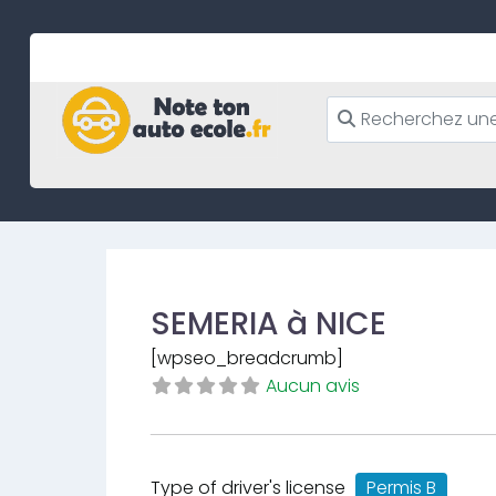
Skip
to
content
SEMERIA à NICE
[wpseo_breadcrumb]
Aucun avis
Type of driver's license
Permis B