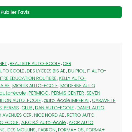
NET
,
BEAU SITE AUTO-ECOLE
,
CER
AUTO ECOLE
,
DES LYCEES BIS AE
,
DU PIOL
,
F1 AUTO-
NTRE EDUCATION ROUTIERE
,
KELLY AUTO-
A AE
,
MIOLLIS AUTO-ECOLE
,
MODERNE AUTO
 auto-école
,
PERMIGO
,
PERMIS CENTER
,
SEVEN
ILLON AUTO-ECOLE
,
auto-école IMPERIAL
,
CARAVELLE
' PERMIS
,
CLUB
,
DAN AUTO-ECOLE
,
DANIEL AUTO
X AVENUES CER
,
NICE NORD AE
,
RETRO AUTO
O ECOLE
,
A.F.C.R.2 Auto-école
,
AFCR AUTO
NE
,
DES MOULINS
,
FABRON
,
FORMA+ 06
,
FORMA+