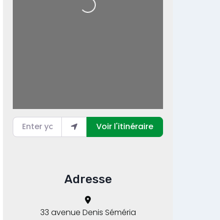
Loading...
Enter your location
Voir l'itinéraire
Adresse
33 avenue Denis Séméria