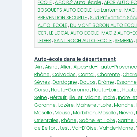
ECOLE
,
A.F.C.R.2 Auto-école
,
AFCR AUTO EC
BOSQUETS AUTO ECOLE
,
La Lanterne
,
MAC 2
PREVENTION SECURITE
,
Sud Prévention Séc
AUTO-ECOLE
,
DU MONT BORON AUTO ECOL
CER
,
LE LOCAL AUTO ECOLE
,
MAC 2 AUTO-E
LEGER
,
SAINT ROCH AUTO-ECOLE
,
SEMERIA
,
Auto-école dans le département
Ain
,
Aisne
,
Allier
,
Alpes-de-Haute-Provence
Rhône
,
Calvados
,
Cantal
,
Charente
,
Chare
Sèvres
,
Dordogne
,
Doubs
,
Drôme
,
Essonne
Corse
,
Haute-Garonne
,
Haute-Loire
,
Haute
Seine
,
Hérault
,
Ille-et-Vilaine
,
Indre
,
Indre-et
Garonne
,
Lozère
,
Maine-et-Loire
,
Manche
,
Moselle
,
Meuse
,
Morbihan
,
Moselle
,
Nièvre
,
Orientales
,
Rhône
,
Saône-et-Loire
,
Sarthe
,
de Belfort
,
test
,
Val-D'Oise
,
Val-de-Marne
,