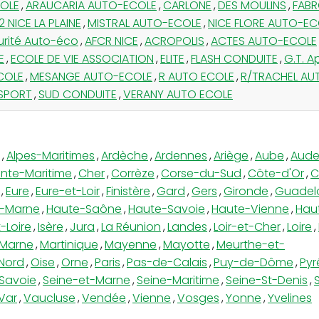
OLE
,
ARAUCARIA AUTO-ECOLE
,
CARLONE
,
DES MOULINS
,
FAB
 NICE LA PLAINE
,
MISTRAL AUTO-ECOLE
,
NICE FLORE AUTO-EC
urité Auto-éco
,
AFCR NICE
,
ACROPOLIS
,
ACTES AUTO-ECOLE
E
,
ECOLE DE VIE ASSOCIATION
,
ELITE
,
FLASH CONDUITE
,
G.T. 
COLE
,
MESANGE AUTO-ECOLE
,
R AUTO ECOLE
,
R/TRACHEL AU
SPORT
,
SUD CONDUITE
,
VERANY AUTO ECOLE
,
Alpes-Maritimes
,
Ardèche
,
Ardennes
,
Ariège
,
Aube
,
Aud
nte-Maritime
,
Cher
,
Corrèze
,
Corse-du-Sud
,
Côte-d'Or
,
C
,
Eure
,
Eure-et-Loir
,
Finistère
,
Gard
,
Gers
,
Gironde
,
Guadel
-Marne
,
Haute-Saône
,
Haute-Savoie
,
Haute-Vienne
,
Hau
-Loire
,
Isère
,
Jura
,
La Réunion
,
Landes
,
Loir-et-Cher
,
Loire
,
Marne
,
Martinique
,
Mayenne
,
Mayotte
,
Meurthe-et-
Nord
,
Oise
,
Orne
,
Paris
,
Pas-de-Calais
,
Puy-de-Dôme
,
Pyr
Savoie
,
Seine-et-Marne
,
Seine-Maritime
,
Seine-St-Denis
,
Var
,
Vaucluse
,
Vendée
,
Vienne
,
Vosges
,
Yonne
,
Yvelines