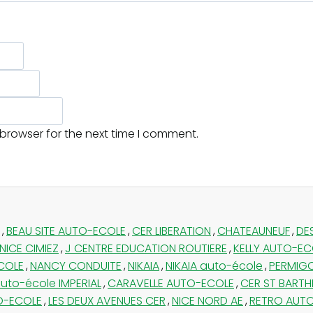
 browser for the next time I comment.
,
BEAU SITE AUTO-ECOLE
,
CER LIBERATION
,
CHATEAUNEUF
,
DE
 NICE CIMIEZ
,
J CENTRE EDUCATION ROUTIERE
,
KELLY AUTO-EC
COLE
,
NANCY CONDUITE
,
NIKAIA
,
NIKAIA auto-école
,
PERMIG
uto-école IMPERIAL
,
CARAVELLE AUTO-ECOLE
,
CER ST BARTH
O-ECOLE
,
LES DEUX AVENUES CER
,
NICE NORD AE
,
RETRO AUTO