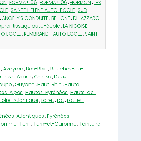
RON
,
FORMA+ 06
,
FORMA+ 06
,
HORIZON
,
LES
OLE
,
SAINTE HELENE AUTO-ECOLE
,
SUD
,
ANGELY'S CONDUITE
,
BELLONE
,
DI LAZZARO
Apprentissage auto-école
,
LA NICOISE
TO ECOLE
,
REMBRANDT AUTO ECOLE
,
SAINT
e
,
Aveyron
,
Bas-Rhin
,
Bouches-du-
ôtes d'Armor
,
Creuse
,
Deux-
oupe
,
Guyane
,
Haut-Rhin
,
Haute-
tes-Alpes
,
Hautes-Pyrénées
,
Hauts-de-
Loire-Atlantique
,
Loiret
,
Lot
,
Lot-et-
énées-Atlantiques
,
Pyrénées-
Somme
,
Tarn
,
Tarn-et-Garonne
,
Territoire