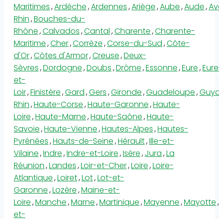
Maritimes
,
Ardèche
,
Ardennes
,
Ariège
,
Aube
,
Aude
,
Av
Rhin
,
Bouches-du-
Rhône
,
Calvados
,
Cantal
,
Charente
,
Charente-
Maritime
,
Cher
,
Corrèze
,
Corse-du-Sud
,
Côte-
d'Or
,
Côtes d'Armor
,
Creuse
,
Deux-
Sèvres
,
Dordogne
,
Doubs
,
Drôme
,
Essonne
,
Eure
,
Eure
et-
Loir
,
Finistère
,
Gard
,
Gers
,
Gironde
,
Guadeloupe
,
Guy
Rhin
,
Haute-Corse
,
Haute-Garonne
,
Haute-
Loire
,
Haute-Marne
,
Haute-Saône
,
Haute-
Savoie
,
Haute-Vienne
,
Hautes-Alpes
,
Hautes-
Pyrénées
,
Hauts-de-Seine
,
Hérault
,
Ille-et-
Vilaine
,
Indre
,
Indre-et-Loire
,
Isère
,
Jura
,
La
Réunion
,
Landes
,
Loir-et-Cher
,
Loire
,
Loire-
Atlantique
,
Loiret
,
Lot
,
Lot-et-
Garonne
,
Lozère
,
Maine-et-
Loire
,
Manche
,
Marne
,
Martinique
,
Mayenne
,
Mayotte
,
et-