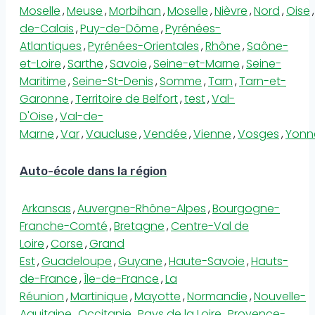
Moselle
,
Meuse
,
Morbihan
,
Moselle
,
Nièvre
,
Nord
,
Oise
,
de-Calais
,
Puy-de-Dôme
,
Pyrénées-
Atlantiques
,
Pyrénées-Orientales
,
Rhône
,
Saône-
et-Loire
,
Sarthe
,
Savoie
,
Seine-et-Marne
,
Seine-
Maritime
,
Seine-St-Denis
,
Somme
,
Tarn
,
Tarn-et-
Garonne
,
Territoire de Belfort
,
test
,
Val-
D'Oise
,
Val-de-
Marne
,
Var
,
Vaucluse
,
Vendée
,
Vienne
,
Vosges
,
Yonn
Auto-école dans la région
Arkansas
,
Auvergne-Rhône-Alpes
,
Bourgogne-
Franche-Comté
,
Bretagne
,
Centre-Val de
Loire
,
Corse
,
Grand
Est
,
Guadeloupe
,
Guyane
,
Haute-Savoie
,
Hauts-
de-France
,
Île-de-France
,
La
Réunion
,
Martinique
,
Mayotte
,
Normandie
,
Nouvelle-
Aquitaine
,
Occitanie
,
Pays de la Loire
,
Provence-