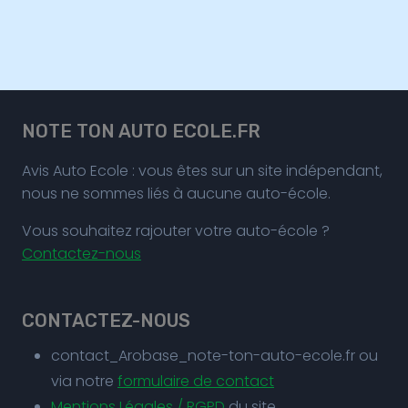
NOTE TON AUTO ECOLE.FR
Avis Auto Ecole : vous êtes sur un site indépendant,
nous ne sommes liés à aucune auto-école.
Vous souhaitez rajouter votre auto-école ?
Contactez-nous
CONTACTEZ-NOUS
contact_Arobase_note-ton-auto-ecole.fr ou
via notre
formulaire de contact
Mentions Légales / RGPD
du site