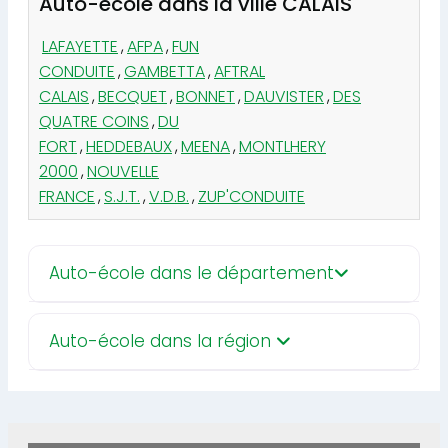
Auto-école dans la ville CALAIS
LAFAYETTE
,
AFPA
,
FUN
CONDUITE
,
GAMBETTA
,
AFTRAL
CALAIS
,
BECQUET
,
BONNET
,
DAUVISTER
,
DES
QUATRE COINS
,
DU
FORT
,
HEDDEBAUX
,
MEENA
,
MONTLHERY
2000
,
NOUVELLE
FRANCE
,
S.J.T.
,
V.D.B.
,
ZUP'CONDUITE
Auto-école dans le département
Auto-école dans la région