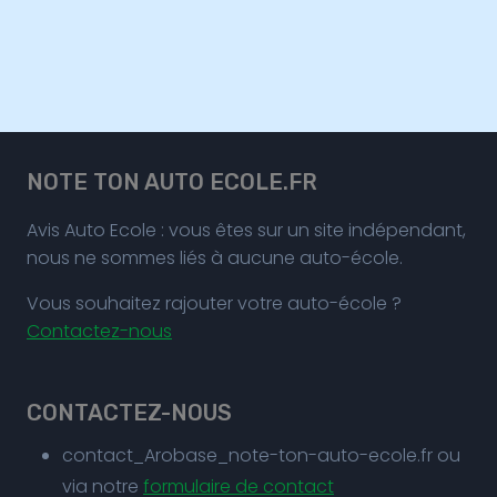
NOTE TON AUTO ECOLE.FR
Avis Auto Ecole : vous êtes sur un site indépendant,
nous ne sommes liés à aucune auto-école.
Vous souhaitez rajouter votre auto-école ?
Contactez-nous
CONTACTEZ-NOUS
contact_Arobase_note-ton-auto-ecole.fr ou
via notre
formulaire de contact