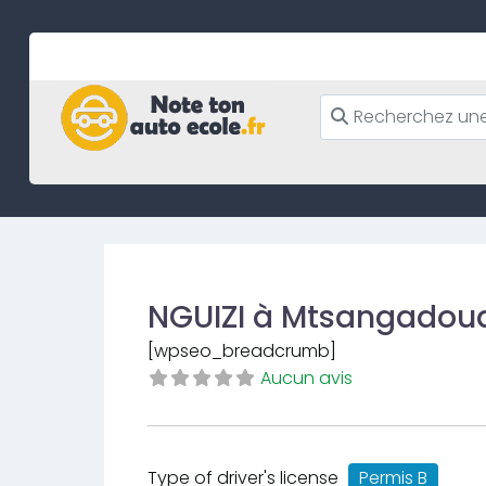
Skip
to
content
NGUIZI à Mtsangadou
[wpseo_breadcrumb]
Aucun avis
Type of driver's license
Permis B