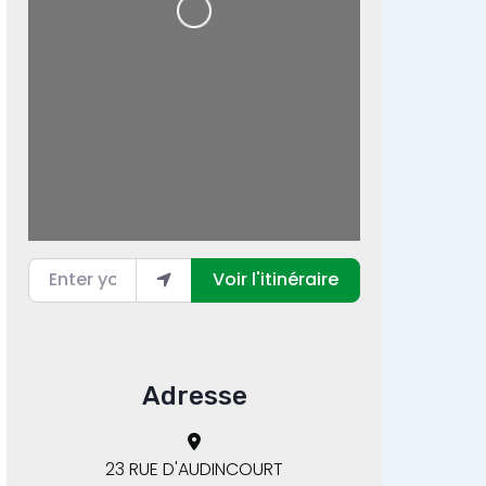
Loading...
Enter your location
Voir l'itinéraire
Adresse
23 RUE D'AUDINCOURT