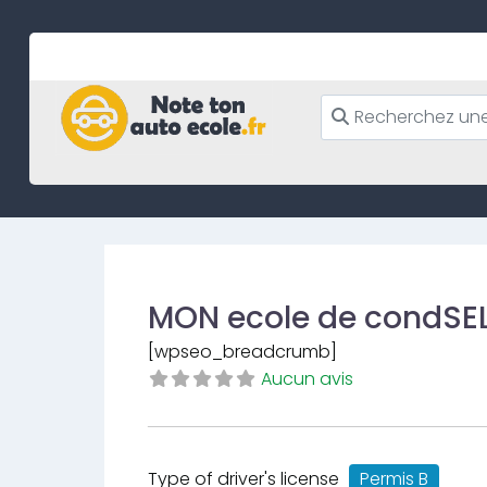
Skip
to
content
MON ecole de condS
[wpseo_breadcrumb]
Aucun avis
Type of driver's license
Permis B