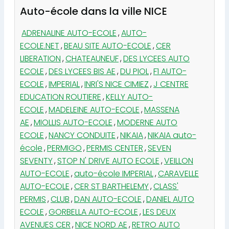
Auto-école dans la ville NICE
ADRENALINE AUTO-ECOLE
,
AUTO-
ECOLE.NET
,
BEAU SITE AUTO-ECOLE
,
CER
LIBERATION
,
CHATEAUNEUF
,
DES LYCEES AUTO
ECOLE
,
DES LYCEES BIS AE
,
DU PIOL
,
F1 AUTO-
ECOLE
,
IMPERIAL
,
INRI'S NICE CIMIEZ
,
J CENTRE
EDUCATION ROUTIERE
,
KELLY AUTO-
ECOLE
,
MADELEINE AUTO-ECOLE
,
MASSENA
AE
,
MIOLLIS AUTO-ECOLE
,
MODERNE AUTO
ECOLE
,
NANCY CONDUITE
,
NIKAIA
,
NIKAIA auto-
école
,
PERMIGO
,
PERMIS CENTER
,
SEVEN
SEVENTY
,
STOP N' DRIVE AUTO ECOLE
,
VEILLON
AUTO-ECOLE
,
auto-école IMPERIAL
,
CARAVELLE
AUTO-ECOLE
,
CER ST BARTHELEMY
,
CLASS'
PERMIS
,
CLUB
,
DAN AUTO-ECOLE
,
DANIEL AUTO
ECOLE
,
GORBELLA AUTO-ECOLE
,
LES DEUX
AVENUES CER
,
NICE NORD AE
,
RETRO AUTO