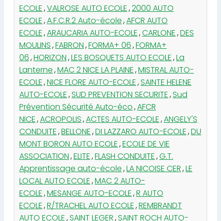
ECOLE
,
VALROSE AUTO ECOLE
,
2000 AUTO
ECOLE
,
A.F.C.R.2 Auto-école
,
AFCR AUTO
ECOLE
,
ARAUCARIA AUTO-ECOLE
,
CARLONE
,
DES
MOULINS
,
FABRON
,
FORMA+ 06
,
FORMA+
06
,
HORIZON
,
LES BOSQUETS AUTO ECOLE
,
La
Lanterne
,
MAC 2 NICE LA PLAINE
,
MISTRAL AUTO-
ECOLE
,
NICE FLORE AUTO-ECOLE
,
SAINTE HELENE
AUTO-ECOLE
,
SUD PREVENTION SECURITE
,
Sud
Prévention Sécurité Auto-éco
,
AFCR
NICE
,
ACROPOLIS
,
ACTES AUTO-ECOLE
,
ANGELY'S
CONDUITE
,
BELLONE
,
DI LAZZARO AUTO-ECOLE
,
DU
MONT BORON AUTO ECOLE
,
ECOLE DE VIE
ASSOCIATION
,
ELITE
,
FLASH CONDUITE
,
G.T.
Apprentissage auto-école
,
LA NICOISE CER
,
LE
LOCAL AUTO ECOLE
,
MAC 2 AUTO-
ECOLE
,
MESANGE AUTO-ECOLE
,
R AUTO
ECOLE
,
R/TRACHEL AUTO ECOLE
,
REMBRANDT
AUTO ECOLE
,
SAINT LEGER
,
SAINT ROCH AUTO-