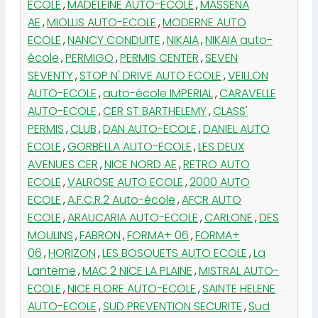
ECOLE
,
MADELEINE AUTO-ECOLE
,
MASSENA
AE
,
MIOLLIS AUTO-ECOLE
,
MODERNE AUTO
ECOLE
,
NANCY CONDUITE
,
NIKAIA
,
NIKAIA auto-
école
,
PERMIGO
,
PERMIS CENTER
,
SEVEN
SEVENTY
,
STOP N' DRIVE AUTO ECOLE
,
VEILLON
AUTO-ECOLE
,
auto-école IMPERIAL
,
CARAVELLE
AUTO-ECOLE
,
CER ST BARTHELEMY
,
CLASS'
PERMIS
,
CLUB
,
DAN AUTO-ECOLE
,
DANIEL AUTO
ECOLE
,
GORBELLA AUTO-ECOLE
,
LES DEUX
AVENUES CER
,
NICE NORD AE
,
RETRO AUTO
ECOLE
,
VALROSE AUTO ECOLE
,
2000 AUTO
ECOLE
,
A.F.C.R.2 Auto-école
,
AFCR AUTO
ECOLE
,
ARAUCARIA AUTO-ECOLE
,
CARLONE
,
DES
MOULINS
,
FABRON
,
FORMA+ 06
,
FORMA+
06
,
HORIZON
,
LES BOSQUETS AUTO ECOLE
,
La
Lanterne
,
MAC 2 NICE LA PLAINE
,
MISTRAL AUTO-
ECOLE
,
NICE FLORE AUTO-ECOLE
,
SAINTE HELENE
AUTO-ECOLE
,
SUD PREVENTION SECURITE
,
Sud